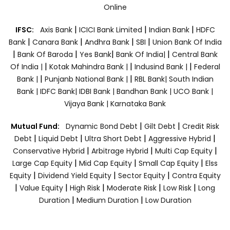
Online
|
|
|
IFSC:
Axis Bank
ICICI Bank Limited
Indian Bank
HDFC
|
|
|
|
Bank
Canara Bank
Andhra Bank
SBI
Union Bank Of India
|
|
|
|
Bank Of Baroda
Yes Bank
Bank Of India|
Central Bank
|
|
|
Of India |
Kotak Mahindra Bank |
Indusind Bank |
Federal
|
|
Bank |
Punjanb National Bank |
RBL Bank|
South Indian
Bank |
IDFC Bank|
IDBI Bank |
Bandhan Bank |
UCO Bank |
Vijaya Bank |
Karnataka Bank
|
|
Mutual Fund:
Dynamic Bond Debt
Gilt Debt
Credit Risk
|
|
|
|
Debt
Liquid Debt
Ultra Short Debt
Aggressive Hybrid
|
|
|
Conservative Hybrid
Arbitrage Hybrid
Multi Cap Equity
|
|
|
Large Cap Equity
Mid Cap Equity
Small Cap Equity
Elss
|
|
|
Equity
Dividend Yield Equity
Sector Equity
Contra Equity
|
|
|
|
|
Value Equity
High Risk
Moderate Risk
Low Risk
Long
|
|
Duration
Medium Duration
Low Duration