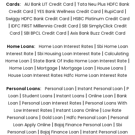
|
Cards:
AU Bank LIT Credit Card
Tata Neu Plus HDFC Bank
|
|
|
Credit Card
YES Bank Wellness Credit Card
RupiCard
|
Swiggy HDFC Bank Credit Card
HSBC Platinum Credit Card
|
|
IDFC FIRST Milllennia Credit Card
SBI SimplyClick Credit
|
|
Card
SBI BPCL Credit Card
Axis Bank Buzz Credit Card
|
Home Loans:
Home Loan Interest Rates
Sbi Home Loan
|
|
Interest Rate
Sbi Housing Loan Interest Rate
Calculating
|
|
Home Loan
State Bank Of India Home Loan Interest Rate
|
|
|
|
Home Loan
Mortgage
Mortgage Loan
House Loans
House Loan Interest Rates
Hdfc Home Loan Interest Rate
|
|
Personal Loans:
Personal Loan
Instant Personal Loan
P
|
|
|
|
Loan
Student Loans
Instant Loans
Online Loan
Bank
|
|
Loan
Personal Loan Interest Rates
Personal Loans With
|
|
Low Interest Rates
Instant Loans Online
Low Rate
|
|
|
Personal Loans
Gold Loan
Hdfc Personal Loan
Personal
|
|
Loan Apply Online
Bajaj Finance Personal Loan
Sbi
|
|
Personal Loan
Bajaj Finance Loan
Instant Personal Loan