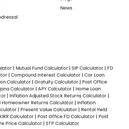
y
News
dressal
ulator
|
Mutual Fund Calculator
|
SIP Calculator
|
FD
ator
|
Compound Interest Calculator
|
Car Loan
ion Calculator
|
Gratuity Calculator
|
Post Office
jana Calculator
|
APY Calculator
|
Home Loan
tor
|
Inflation Adjusted Stock Returns Calculator
|
ed Homeowner Returns Calculator
|
Inflation
culator
|
Present Value Calculator
|
Rental Yield
XIRR Calculator
|
Post Office FD Calculator
|
Post
e Price Calculator
|
STP Calculator