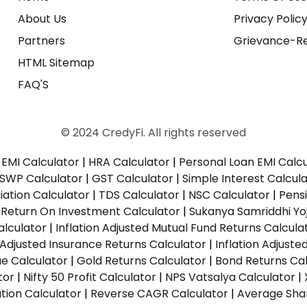
About Us
Privacy Polic
Partners
Grievance-Re
HTML Sitemap
FAQ'S
© 2024 CredyFi. All rights reserved
EMI Calculator
|
HRA Calculator
|
Personal Loan EMI Calc
SWP Calculator
|
GST Calculator
|
Simple Interest Calcul
ation Calculator
|
TDS Calculator
|
NSC Calculator
|
Pens
|
Return On Investment Calculator
|
Sukanya Samriddhi Yo
alculator
|
Inflation Adjusted Mutual Fund Returns Calcula
n Adjusted Insurance Returns Calculator
|
Inflation Adjust
ue Calculator
|
Gold Returns Calculator
|
Bond Returns Cal
tor
|
Nifty 50 Profit Calculator
|
NPS Vatsalya Calculator
|
tion Calculator
|
Reverse CAGR Calculator
|
Average Shar