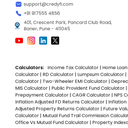
support@credyfi.com
+91 917555 4856
401, Crescent Park, Pancard Club Road,
Baner, Pune - 411045
Calculators:
Income Tax Calculator
|
Home Loan 
Calculator
|
RD Calculator
|
Lumpsum Calculator
|
Calculator
|
Two-Wheeler EMI Calculator
|
Depreci
MIS Calculator
|
Public Provident Fund Calculator
Prepayment Calculator
|
CAGR Calculator
|
NPS C
Inflation Adjusted FD Returns Calculator
|
Inflatio
Adjusted Property Returns Calculator
|
Future Val
Calculator
|
Mutual Fund Trail Commission Calcula
Office Vs Mutual Fund Calculator
|
Property Indexa