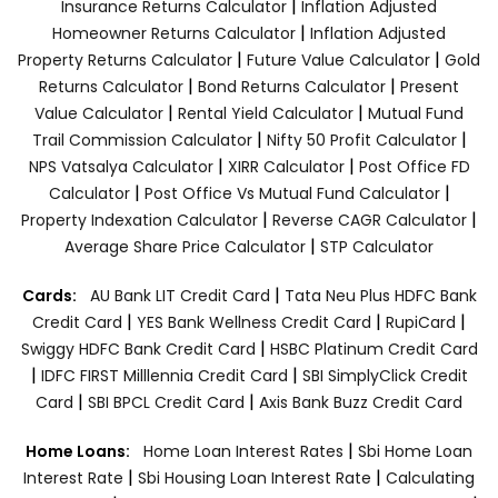
|
Insurance Returns Calculator
Inflation Adjusted
|
Homeowner Returns Calculator
Inflation Adjusted
|
|
Property Returns Calculator
Future Value Calculator
Gold
|
|
Returns Calculator
Bond Returns Calculator
Present
|
|
Value Calculator
Rental Yield Calculator
Mutual Fund
|
|
Trail Commission Calculator
Nifty 50 Profit Calculator
|
|
NPS Vatsalya Calculator
XIRR Calculator
Post Office FD
|
|
Calculator
Post Office Vs Mutual Fund Calculator
|
|
Property Indexation Calculator
Reverse CAGR Calculator
|
Average Share Price Calculator
STP Calculator
|
Cards:
AU Bank LIT Credit Card
Tata Neu Plus HDFC Bank
|
|
|
Credit Card
YES Bank Wellness Credit Card
RupiCard
|
Swiggy HDFC Bank Credit Card
HSBC Platinum Credit Card
|
|
IDFC FIRST Milllennia Credit Card
SBI SimplyClick Credit
|
|
Card
SBI BPCL Credit Card
Axis Bank Buzz Credit Card
|
Home Loans:
Home Loan Interest Rates
Sbi Home Loan
|
|
Interest Rate
Sbi Housing Loan Interest Rate
Calculating