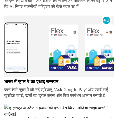
अमेज़न की आय बढ़ी, जेफ बेजोस की संपत्ति 25 बिलियन डॉलर बढ़ी। जानें
कि AI निवेश तकनीकी परिदृश्य को कैसे बदल रहे हैं।
भारत में गूगल पे का एआई उन्नयन
जानें कैसे गूगल पे की नई सुविधाएं, 'Ask Google Pay' और एसबीआई
क्रेडिट कार्ड, खर्चों को ट्रैक करना और वित्त प्रबंधन आसान बनाती हैं।