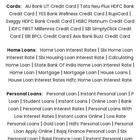
|
Cards:
AU Bank LIT Credit Card
Tata Neu Plus HDFC Bank
|
|
|
Credit Card
YES Bank Wellness Credit Card
RupiCard
|
Swiggy HDFC Bank Credit Card
HSBC Platinum Credit Card
|
|
IDFC FIRST Milllennia Credit Card
SBI SimplyClick Credit
|
|
Card
SBI BPCL Credit Card
Axis Bank Buzz Credit Card
|
Home Loans:
Home Loan Interest Rates
Sbi Home Loan
|
|
Interest Rate
Sbi Housing Loan Interest Rate
Calculating
|
|
Home Loan
State Bank Of India Home Loan Interest Rate
|
|
|
|
Home Loan
Mortgage
Mortgage Loan
House Loans
House Loan Interest Rates
Hdfc Home Loan Interest Rate
|
|
Personal Loans:
Personal Loan
Instant Personal Loan
P
|
|
|
|
Loan
Student Loans
Instant Loans
Online Loan
Bank
|
|
Loan
Personal Loan Interest Rates
Personal Loans With
|
|
Low Interest Rates
Instant Loans Online
Low Rate
|
|
|
Personal Loans
Gold Loan
Hdfc Personal Loan
Personal
|
|
Loan Apply Online
Bajaj Finance Personal Loan
Sbi
|
|
Personal Loan
Bajaj Finance Loan
Instant Personal Loan