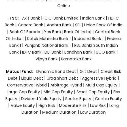
Online
|
|
|
IFSC:
Axis Bank
ICICI Bank Limited
Indian Bank
HDFC
|
|
|
|
Bank
Canara Bank
Andhra Bank
SBI
Union Bank Of India
|
|
|
|
Bank Of Baroda
Yes Bank
Bank Of India|
Central Bank
|
|
|
Of India |
Kotak Mahindra Bank |
Indusind Bank |
Federal
|
|
Bank |
Punjanb National Bank |
RBL Bank|
South Indian
Bank |
IDFC Bank|
IDBI Bank |
Bandhan Bank |
UCO Bank |
Vijaya Bank |
Karnataka Bank
|
|
Mutual Fund:
Dynamic Bond Debt
Gilt Debt
Credit Risk
|
|
|
|
Debt
Liquid Debt
Ultra Short Debt
Aggressive Hybrid
|
|
|
Conservative Hybrid
Arbitrage Hybrid
Multi Cap Equity
|
|
|
Large Cap Equity
Mid Cap Equity
Small Cap Equity
Elss
|
|
|
Equity
Dividend Yield Equity
Sector Equity
Contra Equity
|
|
|
|
|
Value Equity
High Risk
Moderate Risk
Low Risk
Long
|
|
Duration
Medium Duration
Low Duration