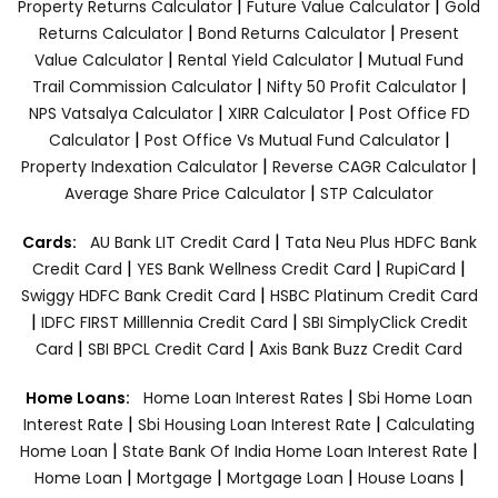
|
|
Property Returns Calculator
Future Value Calculator
Gold
|
|
Returns Calculator
Bond Returns Calculator
Present
|
|
Value Calculator
Rental Yield Calculator
Mutual Fund
|
|
Trail Commission Calculator
Nifty 50 Profit Calculator
|
|
NPS Vatsalya Calculator
XIRR Calculator
Post Office FD
|
|
Calculator
Post Office Vs Mutual Fund Calculator
|
|
Property Indexation Calculator
Reverse CAGR Calculator
|
Average Share Price Calculator
STP Calculator
|
Cards:
AU Bank LIT Credit Card
Tata Neu Plus HDFC Bank
|
|
|
Credit Card
YES Bank Wellness Credit Card
RupiCard
|
Swiggy HDFC Bank Credit Card
HSBC Platinum Credit Card
|
|
IDFC FIRST Milllennia Credit Card
SBI SimplyClick Credit
|
|
Card
SBI BPCL Credit Card
Axis Bank Buzz Credit Card
|
Home Loans:
Home Loan Interest Rates
Sbi Home Loan
|
|
Interest Rate
Sbi Housing Loan Interest Rate
Calculating
|
|
Home Loan
State Bank Of India Home Loan Interest Rate
|
|
|
|
Home Loan
Mortgage
Mortgage Loan
House Loans