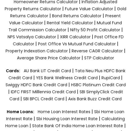
|
Homeowner Returns Calculator
Inflation Adjusted
|
|
Property Returns Calculator
Future Value Calculator
Gold
|
|
Returns Calculator
Bond Returns Calculator
Present
|
|
Value Calculator
Rental Yield Calculator
Mutual Fund
|
|
Trail Commission Calculator
Nifty 50 Profit Calculator
|
|
NPS Vatsalya Calculator
XIRR Calculator
Post Office FD
|
|
Calculator
Post Office Vs Mutual Fund Calculator
|
|
Property Indexation Calculator
Reverse CAGR Calculator
|
Average Share Price Calculator
STP Calculator
|
Cards:
AU Bank LIT Credit Card
Tata Neu Plus HDFC Bank
|
|
|
Credit Card
YES Bank Wellness Credit Card
RupiCard
|
Swiggy HDFC Bank Credit Card
HSBC Platinum Credit Card
|
|
IDFC FIRST Milllennia Credit Card
SBI SimplyClick Credit
|
|
Card
SBI BPCL Credit Card
Axis Bank Buzz Credit Card
|
Home Loans:
Home Loan Interest Rates
Sbi Home Loan
|
|
Interest Rate
Sbi Housing Loan Interest Rate
Calculating
|
|
Home Loan
State Bank Of India Home Loan Interest Rate