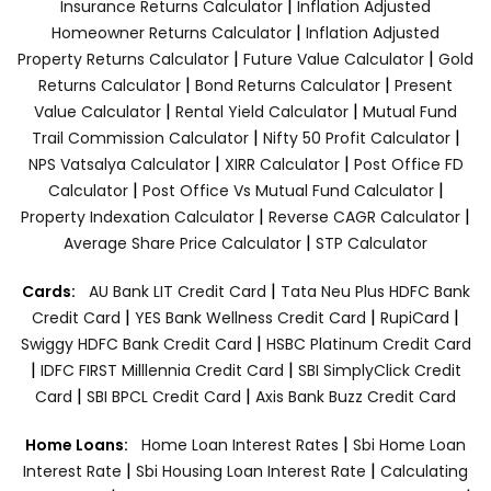
|
Insurance Returns Calculator
Inflation Adjusted
|
Homeowner Returns Calculator
Inflation Adjusted
|
|
Property Returns Calculator
Future Value Calculator
Gold
|
|
Returns Calculator
Bond Returns Calculator
Present
|
|
Value Calculator
Rental Yield Calculator
Mutual Fund
|
|
Trail Commission Calculator
Nifty 50 Profit Calculator
|
|
NPS Vatsalya Calculator
XIRR Calculator
Post Office FD
|
|
Calculator
Post Office Vs Mutual Fund Calculator
|
|
Property Indexation Calculator
Reverse CAGR Calculator
|
Average Share Price Calculator
STP Calculator
|
Cards:
AU Bank LIT Credit Card
Tata Neu Plus HDFC Bank
|
|
|
Credit Card
YES Bank Wellness Credit Card
RupiCard
|
Swiggy HDFC Bank Credit Card
HSBC Platinum Credit Card
|
|
IDFC FIRST Milllennia Credit Card
SBI SimplyClick Credit
|
|
Card
SBI BPCL Credit Card
Axis Bank Buzz Credit Card
|
Home Loans:
Home Loan Interest Rates
Sbi Home Loan
|
|
Interest Rate
Sbi Housing Loan Interest Rate
Calculating