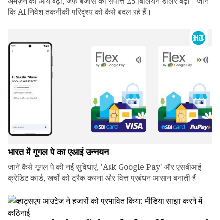
अमेज़न की आय बढ़ी, जेफ बेजोस की संपत्ति 25 बिलियन डॉलर बढ़ी। जानें
कि AI निवेश तकनीकी परिदृश्य को कैसे बदल रहे हैं।
भारत में गूगल पे का एआई उन्नयन
जानें कैसे गूगल पे की नई सुविधाएं, 'Ask Google Pay' और एसबीआई
क्रेडिट कार्ड, खर्चों को ट्रैक करना और वित्त प्रबंधन आसान बनाती हैं।