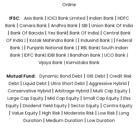
Online
|
|
|
IFSC:
Axis Bank
ICICI Bank Limited
Indian Bank
HDFC
|
|
|
|
Bank
Canara Bank
Andhra Bank
SBI
Union Bank Of India
|
|
|
|
Bank Of Baroda
Yes Bank
Bank Of India|
Central Bank
|
|
|
Of India |
Kotak Mahindra Bank |
Indusind Bank |
Federal
|
|
Bank |
Punjanb National Bank |
RBL Bank|
South Indian
Bank |
IDFC Bank|
IDBI Bank |
Bandhan Bank |
UCO Bank |
Vijaya Bank |
Karnataka Bank
|
|
Mutual Fund:
Dynamic Bond Debt
Gilt Debt
Credit Risk
|
|
|
|
Debt
Liquid Debt
Ultra Short Debt
Aggressive Hybrid
|
|
|
Conservative Hybrid
Arbitrage Hybrid
Multi Cap Equity
|
|
|
Large Cap Equity
Mid Cap Equity
Small Cap Equity
Elss
|
|
|
Equity
Dividend Yield Equity
Sector Equity
Contra Equity
|
|
|
|
|
Value Equity
High Risk
Moderate Risk
Low Risk
Long
|
|
Duration
Medium Duration
Low Duration