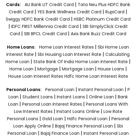
|
Cards:
AU Bank LIT Credit Card
Tata Neu Plus HDFC Bank
|
|
|
Credit Card
YES Bank Wellness Credit Card
RupiCard
|
Swiggy HDFC Bank Credit Card
HSBC Platinum Credit Card
|
|
IDFC FIRST Milllennia Credit Card
SBI SimplyClick Credit
|
|
Card
SBI BPCL Credit Card
Axis Bank Buzz Credit Card
|
Home Loans:
Home Loan Interest Rates
Sbi Home Loan
|
|
Interest Rate
Sbi Housing Loan Interest Rate
Calculating
|
|
Home Loan
State Bank Of India Home Loan Interest Rate
|
|
|
|
Home Loan
Mortgage
Mortgage Loan
House Loans
House Loan Interest Rates
Hdfc Home Loan Interest Rate
|
|
Personal Loans:
Personal Loan
Instant Personal Loan
P
|
|
|
|
Loan
Student Loans
Instant Loans
Online Loan
Bank
|
|
Loan
Personal Loan Interest Rates
Personal Loans With
|
|
Low Interest Rates
Instant Loans Online
Low Rate
|
|
|
Personal Loans
Gold Loan
Hdfc Personal Loan
Personal
|
|
Loan Apply Online
Bajaj Finance Personal Loan
Sbi
|
|
Personal Loan
Bajaj Finance Loan
Instant Personal Loan