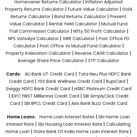
|
Homeowner Returns Calculator
Inflation Adjusted
|
|
Property Returns Calculator
Future Value Calculator
Gold
|
|
Returns Calculator
Bond Returns Calculator
Present
|
|
Value Calculator
Rental Yield Calculator
Mutual Fund
|
|
Trail Commission Calculator
Nifty 50 Profit Calculator
|
|
NPS Vatsalya Calculator
XIRR Calculator
Post Office FD
|
|
Calculator
Post Office Vs Mutual Fund Calculator
|
|
Property Indexation Calculator
Reverse CAGR Calculator
|
Average Share Price Calculator
STP Calculator
|
Cards:
AU Bank LIT Credit Card
Tata Neu Plus HDFC Bank
|
|
|
Credit Card
YES Bank Wellness Credit Card
RupiCard
|
Swiggy HDFC Bank Credit Card
HSBC Platinum Credit Card
|
|
IDFC FIRST Milllennia Credit Card
SBI SimplyClick Credit
|
|
Card
SBI BPCL Credit Card
Axis Bank Buzz Credit Card
|
Home Loans:
Home Loan Interest Rates
Sbi Home Loan
|
|
Interest Rate
Sbi Housing Loan Interest Rate
Calculating
|
|
Home Loan
State Bank Of India Home Loan Interest Rate