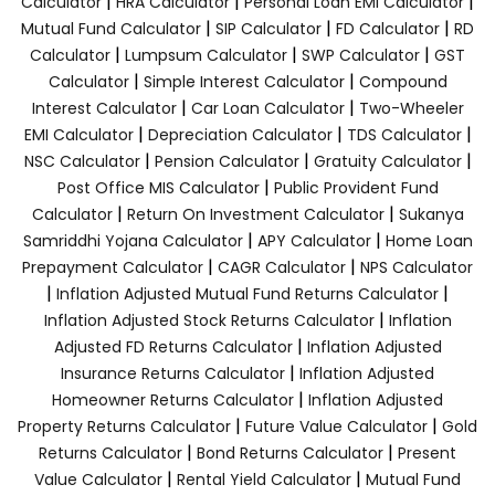
|
|
|
Calculator
HRA Calculator
Personal Loan EMI Calculator
|
|
|
Mutual Fund Calculator
SIP Calculator
FD Calculator
RD
|
|
|
Calculator
Lumpsum Calculator
SWP Calculator
GST
|
|
Calculator
Simple Interest Calculator
Compound
|
|
Interest Calculator
Car Loan Calculator
Two-Wheeler
|
|
|
EMI Calculator
Depreciation Calculator
TDS Calculator
|
|
|
NSC Calculator
Pension Calculator
Gratuity Calculator
|
Post Office MIS Calculator
Public Provident Fund
|
|
Calculator
Return On Investment Calculator
Sukanya
|
|
Samriddhi Yojana Calculator
APY Calculator
Home Loan
|
|
Prepayment Calculator
CAGR Calculator
NPS Calculator
|
|
Inflation Adjusted Mutual Fund Returns Calculator
|
Inflation Adjusted Stock Returns Calculator
Inflation
|
Adjusted FD Returns Calculator
Inflation Adjusted
|
Insurance Returns Calculator
Inflation Adjusted
|
Homeowner Returns Calculator
Inflation Adjusted
|
|
Property Returns Calculator
Future Value Calculator
Gold
|
|
Returns Calculator
Bond Returns Calculator
Present
|
|
Value Calculator
Rental Yield Calculator
Mutual Fund