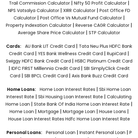
|
|
Trail Commission Calculator
Nifty 50 Profit Calculator
|
|
NPS Vatsalya Calculator
XIRR Calculator
Post Office FD
|
|
Calculator
Post Office Vs Mutual Fund Calculator
|
|
Property Indexation Calculator
Reverse CAGR Calculator
|
Average Share Price Calculator
STP Calculator
|
Cards:
AU Bank LIT Credit Card
Tata Neu Plus HDFC Bank
|
|
|
Credit Card
YES Bank Wellness Credit Card
RupiCard
|
Swiggy HDFC Bank Credit Card
HSBC Platinum Credit Card
|
|
IDFC FIRST Milllennia Credit Card
SBI SimplyClick Credit
|
|
Card
SBI BPCL Credit Card
Axis Bank Buzz Credit Card
|
Home Loans:
Home Loan Interest Rates
Sbi Home Loan
|
|
Interest Rate
Sbi Housing Loan Interest Rate
Calculating
|
|
Home Loan
State Bank Of India Home Loan Interest Rate
|
|
|
|
Home Loan
Mortgage
Mortgage Loan
House Loans
House Loan Interest Rates
Hdfc Home Loan Interest Rate
|
|
Personal Loans:
Personal Loan
Instant Personal Loan
P