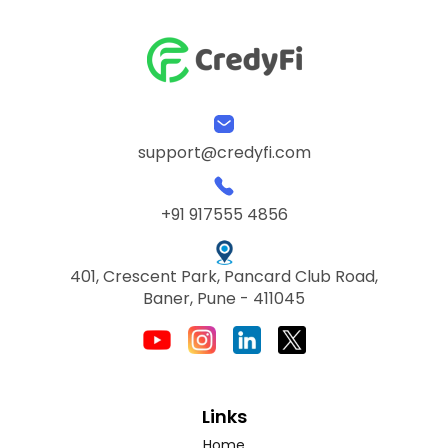
support@credyfi.com
+91 917555 4856
401, Crescent Park, Pancard Club Road,
Baner, Pune - 411045
Links
Home