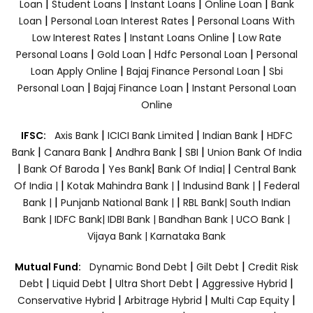
|
|
|
|
Loan
Student Loans
Instant Loans
Online Loan
Bank
|
|
Loan
Personal Loan Interest Rates
Personal Loans With
|
|
Low Interest Rates
Instant Loans Online
Low Rate
|
|
|
Personal Loans
Gold Loan
Hdfc Personal Loan
Personal
|
|
Loan Apply Online
Bajaj Finance Personal Loan
Sbi
|
|
Personal Loan
Bajaj Finance Loan
Instant Personal Loan
Online
|
|
|
IFSC:
Axis Bank
ICICI Bank Limited
Indian Bank
HDFC
|
|
|
|
Bank
Canara Bank
Andhra Bank
SBI
Union Bank Of India
|
|
|
|
Bank Of Baroda
Yes Bank
Bank Of India|
Central Bank
|
|
|
Of India |
Kotak Mahindra Bank |
Indusind Bank |
Federal
|
|
Bank |
Punjanb National Bank |
RBL Bank|
South Indian
Bank |
IDFC Bank|
IDBI Bank |
Bandhan Bank |
UCO Bank |
Vijaya Bank |
Karnataka Bank
|
|
Mutual Fund:
Dynamic Bond Debt
Gilt Debt
Credit Risk
|
|
|
|
Debt
Liquid Debt
Ultra Short Debt
Aggressive Hybrid
|
|
|
Conservative Hybrid
Arbitrage Hybrid
Multi Cap Equity