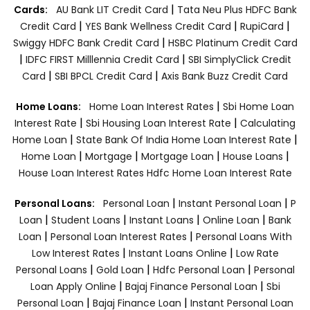
|
Cards:
AU Bank LIT Credit Card
Tata Neu Plus HDFC Bank
|
|
|
Credit Card
YES Bank Wellness Credit Card
RupiCard
|
Swiggy HDFC Bank Credit Card
HSBC Platinum Credit Card
|
|
IDFC FIRST Milllennia Credit Card
SBI SimplyClick Credit
|
|
Card
SBI BPCL Credit Card
Axis Bank Buzz Credit Card
|
Home Loans:
Home Loan Interest Rates
Sbi Home Loan
|
|
Interest Rate
Sbi Housing Loan Interest Rate
Calculating
|
|
Home Loan
State Bank Of India Home Loan Interest Rate
|
|
|
|
Home Loan
Mortgage
Mortgage Loan
House Loans
House Loan Interest Rates
Hdfc Home Loan Interest Rate
|
|
Personal Loans:
Personal Loan
Instant Personal Loan
P
|
|
|
|
Loan
Student Loans
Instant Loans
Online Loan
Bank
|
|
Loan
Personal Loan Interest Rates
Personal Loans With
|
|
Low Interest Rates
Instant Loans Online
Low Rate
|
|
|
Personal Loans
Gold Loan
Hdfc Personal Loan
Personal
|
|
Loan Apply Online
Bajaj Finance Personal Loan
Sbi
|
|
Personal Loan
Bajaj Finance Loan
Instant Personal Loan