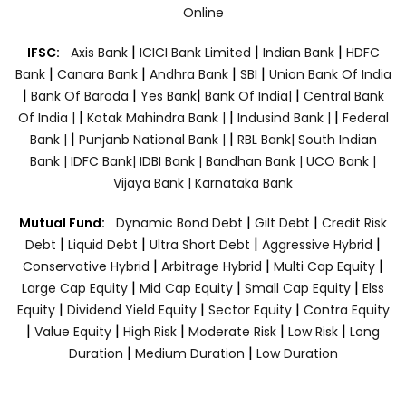
Online
|
|
|
IFSC:
Axis Bank
ICICI Bank Limited
Indian Bank
HDFC
|
|
|
|
Bank
Canara Bank
Andhra Bank
SBI
Union Bank Of India
|
|
|
|
Bank Of Baroda
Yes Bank
Bank Of India|
Central Bank
|
|
|
Of India |
Kotak Mahindra Bank |
Indusind Bank |
Federal
|
|
Bank |
Punjanb National Bank |
RBL Bank|
South Indian
Bank |
IDFC Bank|
IDBI Bank |
Bandhan Bank |
UCO Bank |
Vijaya Bank |
Karnataka Bank
|
|
Mutual Fund:
Dynamic Bond Debt
Gilt Debt
Credit Risk
|
|
|
|
Debt
Liquid Debt
Ultra Short Debt
Aggressive Hybrid
|
|
|
Conservative Hybrid
Arbitrage Hybrid
Multi Cap Equity
|
|
|
Large Cap Equity
Mid Cap Equity
Small Cap Equity
Elss
|
|
|
Equity
Dividend Yield Equity
Sector Equity
Contra Equity
|
|
|
|
|
Value Equity
High Risk
Moderate Risk
Low Risk
Long
|
|
Duration
Medium Duration
Low Duration