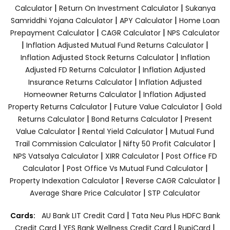
|
|
Calculator
Return On Investment Calculator
Sukanya
|
|
Samriddhi Yojana Calculator
APY Calculator
Home Loan
|
|
Prepayment Calculator
CAGR Calculator
NPS Calculator
|
|
Inflation Adjusted Mutual Fund Returns Calculator
|
Inflation Adjusted Stock Returns Calculator
Inflation
|
Adjusted FD Returns Calculator
Inflation Adjusted
|
Insurance Returns Calculator
Inflation Adjusted
|
Homeowner Returns Calculator
Inflation Adjusted
|
|
Property Returns Calculator
Future Value Calculator
Gold
|
|
Returns Calculator
Bond Returns Calculator
Present
|
|
Value Calculator
Rental Yield Calculator
Mutual Fund
|
|
Trail Commission Calculator
Nifty 50 Profit Calculator
|
|
NPS Vatsalya Calculator
XIRR Calculator
Post Office FD
|
|
Calculator
Post Office Vs Mutual Fund Calculator
|
|
Property Indexation Calculator
Reverse CAGR Calculator
|
Average Share Price Calculator
STP Calculator
|
Cards:
AU Bank LIT Credit Card
Tata Neu Plus HDFC Bank
|
|
|
Credit Card
YES Bank Wellness Credit Card
RupiCard