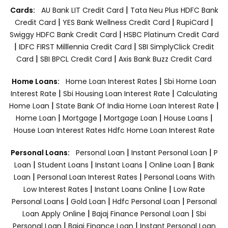
|
Cards:
AU Bank LIT Credit Card
Tata Neu Plus HDFC Bank
|
|
|
Credit Card
YES Bank Wellness Credit Card
RupiCard
|
Swiggy HDFC Bank Credit Card
HSBC Platinum Credit Card
|
|
IDFC FIRST Milllennia Credit Card
SBI SimplyClick Credit
|
|
Card
SBI BPCL Credit Card
Axis Bank Buzz Credit Card
|
Home Loans:
Home Loan Interest Rates
Sbi Home Loan
|
|
Interest Rate
Sbi Housing Loan Interest Rate
Calculating
|
|
Home Loan
State Bank Of India Home Loan Interest Rate
|
|
|
|
Home Loan
Mortgage
Mortgage Loan
House Loans
House Loan Interest Rates
Hdfc Home Loan Interest Rate
|
|
Personal Loans:
Personal Loan
Instant Personal Loan
P
|
|
|
|
Loan
Student Loans
Instant Loans
Online Loan
Bank
|
|
Loan
Personal Loan Interest Rates
Personal Loans With
|
|
Low Interest Rates
Instant Loans Online
Low Rate
|
|
|
Personal Loans
Gold Loan
Hdfc Personal Loan
Personal
|
|
Loan Apply Online
Bajaj Finance Personal Loan
Sbi
|
|
Personal Loan
Bajaj Finance Loan
Instant Personal Loan