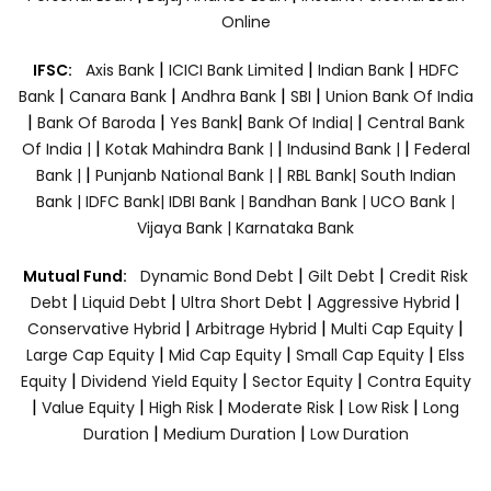
Online
|
|
|
IFSC:
Axis Bank
ICICI Bank Limited
Indian Bank
HDFC
|
|
|
|
Bank
Canara Bank
Andhra Bank
SBI
Union Bank Of India
|
|
|
|
Bank Of Baroda
Yes Bank
Bank Of India|
Central Bank
|
|
|
Of India |
Kotak Mahindra Bank |
Indusind Bank |
Federal
|
|
Bank |
Punjanb National Bank |
RBL Bank|
South Indian
Bank |
IDFC Bank|
IDBI Bank |
Bandhan Bank |
UCO Bank |
Vijaya Bank |
Karnataka Bank
|
|
Mutual Fund:
Dynamic Bond Debt
Gilt Debt
Credit Risk
|
|
|
|
Debt
Liquid Debt
Ultra Short Debt
Aggressive Hybrid
|
|
|
Conservative Hybrid
Arbitrage Hybrid
Multi Cap Equity
|
|
|
Large Cap Equity
Mid Cap Equity
Small Cap Equity
Elss
|
|
|
Equity
Dividend Yield Equity
Sector Equity
Contra Equity
|
|
|
|
|
Value Equity
High Risk
Moderate Risk
Low Risk
Long
|
|
Duration
Medium Duration
Low Duration