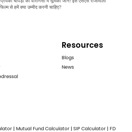
प्रियंका चोपड़ा की वाराणसी में भूमिका जानें! इस एसएस राजामौली
फिल्म से हमें क्या उम्मीद करनी चाहिए?
Resources
e
Blogs
y
News
dressal
ulator
|
Mutual Fund Calculator
|
SIP Calculator
|
FD