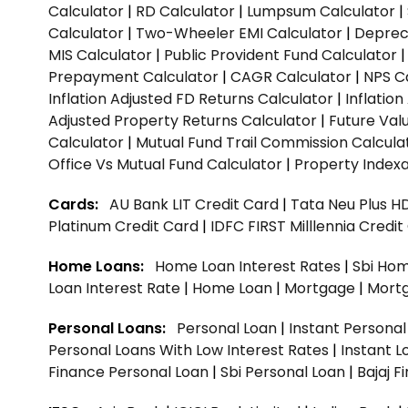
Calculator
|
RD Calculator
|
Lumpsum Calculator
|
Calculator
|
Two-Wheeler EMI Calculator
|
Depreci
MIS Calculator
|
Public Provident Fund Calculator
Prepayment Calculator
|
CAGR Calculator
|
NPS C
Inflation Adjusted FD Returns Calculator
|
Inflatio
Adjusted Property Returns Calculator
|
Future Val
Calculator
|
Mutual Fund Trail Commission Calcula
Office Vs Mutual Fund Calculator
|
Property Indexa
Cards:
AU Bank LIT Credit Card
|
Tata Neu Plus H
Platinum Credit Card
|
IDFC FIRST Milllennia Credi
Home Loans:
Home Loan Interest Rates
|
Sbi Hom
Loan Interest Rate
|
Home Loan
|
Mortgage
|
Mort
Personal Loans:
Personal Loan
|
Instant Persona
Personal Loans With Low Interest Rates
|
Instant L
Finance Personal Loan
|
Sbi Personal Loan
|
Bajaj 