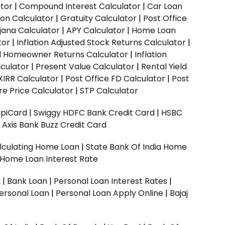
ator
|
Compound Interest Calculator
|
Car Loan
ion Calculator
|
Gratuity Calculator
|
Post Office
jana Calculator
|
APY Calculator
|
Home Loan
tor
|
Inflation Adjusted Stock Returns Calculator
|
ed Homeowner Returns Calculator
|
Inflation
culator
|
Present Value Calculator
|
Rental Yield
XIRR Calculator
|
Post Office FD Calculator
|
Post
e Price Calculator
|
STP Calculator
upiCard
|
Swiggy HDFC Bank Credit Card
|
HSBC
|
Axis Bank Buzz Credit Card
lculating Home Loan
|
State Bank Of India Home
 Home Loan Interest Rate
n
|
Bank Loan
|
Personal Loan Interest Rates
|
ersonal Loan
|
Personal Loan Apply Online
|
Bajaj