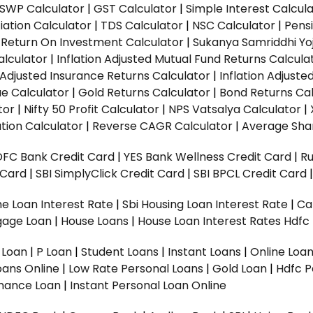
SWP Calculator
|
GST Calculator
|
Simple Interest Calcul
ation Calculator
|
TDS Calculator
|
NSC Calculator
|
Pens
|
Return On Investment Calculator
|
Sukanya Samriddhi Yo
alculator
|
Inflation Adjusted Mutual Fund Returns Calcula
n Adjusted Insurance Returns Calculator
|
Inflation Adjust
ue Calculator
|
Gold Returns Calculator
|
Bond Returns Cal
tor
|
Nifty 50 Profit Calculator
|
NPS Vatsalya Calculator
|
tion Calculator
|
Reverse CAGR Calculator
|
Average Shar
DFC Bank Credit Card
|
YES Bank Wellness Credit Card
|
R
t Card
|
SBI SimplyClick Credit Card
|
SBI BPCL Credit Card
e Loan Interest Rate
|
Sbi Housing Loan Interest Rate
|
Ca
gage Loan
|
House Loans
|
House Loan Interest Rates
Hdfc
l Loan
|
P Loan
|
Student Loans
|
Instant Loans
|
Online Loa
oans Online
|
Low Rate Personal Loans
|
Gold Loan
|
Hdfc P
Finance Loan
|
Instant Personal Loan Online