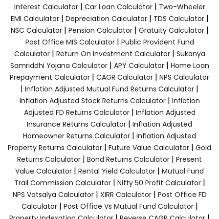
|
|
Interest Calculator
Car Loan Calculator
Two-Wheeler
|
|
|
EMI Calculator
Depreciation Calculator
TDS Calculator
|
|
|
NSC Calculator
Pension Calculator
Gratuity Calculator
|
Post Office MIS Calculator
Public Provident Fund
|
|
Calculator
Return On Investment Calculator
Sukanya
|
|
Samriddhi Yojana Calculator
APY Calculator
Home Loan
|
|
Prepayment Calculator
CAGR Calculator
NPS Calculator
|
|
Inflation Adjusted Mutual Fund Returns Calculator
|
Inflation Adjusted Stock Returns Calculator
Inflation
|
Adjusted FD Returns Calculator
Inflation Adjusted
|
Insurance Returns Calculator
Inflation Adjusted
|
Homeowner Returns Calculator
Inflation Adjusted
|
|
Property Returns Calculator
Future Value Calculator
Gold
|
|
Returns Calculator
Bond Returns Calculator
Present
|
|
Value Calculator
Rental Yield Calculator
Mutual Fund
|
|
Trail Commission Calculator
Nifty 50 Profit Calculator
|
|
NPS Vatsalya Calculator
XIRR Calculator
Post Office FD
|
|
Calculator
Post Office Vs Mutual Fund Calculator
|
|
Property Indexation Calculator
Reverse CAGR Calculator