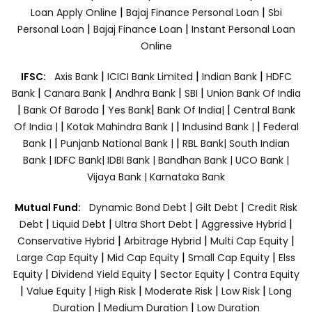
|
|
Loan Apply Online
Bajaj Finance Personal Loan
Sbi
|
|
Personal Loan
Bajaj Finance Loan
Instant Personal Loan
Online
|
|
|
IFSC:
Axis Bank
ICICI Bank Limited
Indian Bank
HDFC
|
|
|
|
Bank
Canara Bank
Andhra Bank
SBI
Union Bank Of India
|
|
|
|
Bank Of Baroda
Yes Bank
Bank Of India|
Central Bank
|
|
|
Of India |
Kotak Mahindra Bank |
Indusind Bank |
Federal
|
|
Bank |
Punjanb National Bank |
RBL Bank|
South Indian
Bank |
IDFC Bank|
IDBI Bank |
Bandhan Bank |
UCO Bank |
Vijaya Bank |
Karnataka Bank
|
|
Mutual Fund:
Dynamic Bond Debt
Gilt Debt
Credit Risk
|
|
|
|
Debt
Liquid Debt
Ultra Short Debt
Aggressive Hybrid
|
|
|
Conservative Hybrid
Arbitrage Hybrid
Multi Cap Equity
|
|
|
Large Cap Equity
Mid Cap Equity
Small Cap Equity
Elss
|
|
|
Equity
Dividend Yield Equity
Sector Equity
Contra Equity
|
|
|
|
|
Value Equity
High Risk
Moderate Risk
Low Risk
Long
|
|
Duration
Medium Duration
Low Duration