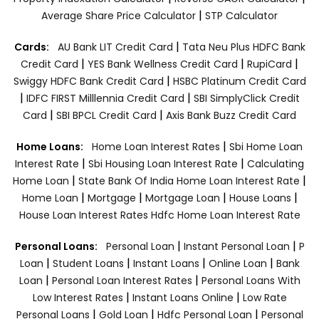
|
Average Share Price Calculator
STP Calculator
|
Cards:
AU Bank LIT Credit Card
Tata Neu Plus HDFC Bank
|
|
|
Credit Card
YES Bank Wellness Credit Card
RupiCard
|
Swiggy HDFC Bank Credit Card
HSBC Platinum Credit Card
|
|
IDFC FIRST Milllennia Credit Card
SBI SimplyClick Credit
|
|
Card
SBI BPCL Credit Card
Axis Bank Buzz Credit Card
|
Home Loans:
Home Loan Interest Rates
Sbi Home Loan
|
|
Interest Rate
Sbi Housing Loan Interest Rate
Calculating
|
|
Home Loan
State Bank Of India Home Loan Interest Rate
|
|
|
|
Home Loan
Mortgage
Mortgage Loan
House Loans
House Loan Interest Rates
Hdfc Home Loan Interest Rate
|
|
Personal Loans:
Personal Loan
Instant Personal Loan
P
|
|
|
|
Loan
Student Loans
Instant Loans
Online Loan
Bank
|
|
Loan
Personal Loan Interest Rates
Personal Loans With
|
|
Low Interest Rates
Instant Loans Online
Low Rate
|
|
|
Personal Loans
Gold Loan
Hdfc Personal Loan
Personal