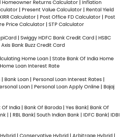
ed Homeowner Returns Calculator
|
Inflation
culator
|
Present Value Calculator
|
Rental Yield
XIRR Calculator
|
Post Office FD Calculator
|
Post
e Price Calculator
|
STP Calculator
upiCard
|
Swiggy HDFC Bank Credit Card
|
HSBC
|
Axis Bank Buzz Credit Card
lculating Home Loan
|
State Bank Of India Home
 Home Loan Interest Rate
n
|
Bank Loan
|
Personal Loan Interest Rates
|
ersonal Loan
|
Personal Loan Apply Online
|
Bajaj
 Of India
|
Bank Of Baroda
|
Yes Bank
|
Bank Of
nk |
|
RBL Bank|
South Indian Bank |
IDFC Bank|
IDBI
 Hybrid
|
Conservative Hybrid
|
Arbitrage Hybrid
|