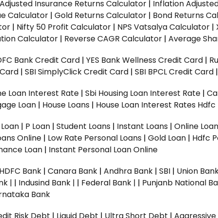
n Adjusted Insurance Returns Calculator
|
Inflation Adjust
ue Calculator
|
Gold Returns Calculator
|
Bond Returns Cal
tor
|
Nifty 50 Profit Calculator
|
NPS Vatsalya Calculator
|
tion Calculator
|
Reverse CAGR Calculator
|
Average Shar
DFC Bank Credit Card
|
YES Bank Wellness Credit Card
|
R
t Card
|
SBI SimplyClick Credit Card
|
SBI BPCL Credit Card
e Loan Interest Rate
|
Sbi Housing Loan Interest Rate
|
Ca
gage Loan
|
House Loans
|
House Loan Interest Rates
Hdfc
l Loan
|
P Loan
|
Student Loans
|
Instant Loans
|
Online Loa
oans Online
|
Low Rate Personal Loans
|
Gold Loan
|
Hdfc P
Finance Loan
|
Instant Personal Loan Online
HDFC Bank
|
Canara Bank
|
Andhra Bank
|
SBI
|
Union Bank
nk |
|
Indusind Bank |
|
Federal Bank |
|
Punjanb National Ba
rnataka Bank
dit Risk Debt
|
Liquid Debt
|
Ultra Short Debt
|
Aggressive