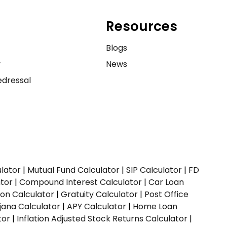
Resources
e
Blogs
y
News
dressal
ulator
|
Mutual Fund Calculator
|
SIP Calculator
|
FD
ator
|
Compound Interest Calculator
|
Car Loan
ion Calculator
|
Gratuity Calculator
|
Post Office
jana Calculator
|
APY Calculator
|
Home Loan
tor
|
Inflation Adjusted Stock Returns Calculator
|