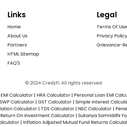
Links
Legal
Home
Terms Of Us
About Us
Privacy Polic
Partners
Grievance-Re
HTML Sitemap
FAQ'S
© 2024 CredyFi. All rights reserved
EMI Calculator
|
HRA Calculator
|
Personal Loan EMI Calc
SWP Calculator
|
GST Calculator
|
Simple Interest Calcul
ation Calculator
|
TDS Calculator
|
NSC Calculator
|
Pens
|
Return On Investment Calculator
|
Sukanya Samriddhi Yo
alculator
|
Inflation Adjusted Mutual Fund Returns Calcula