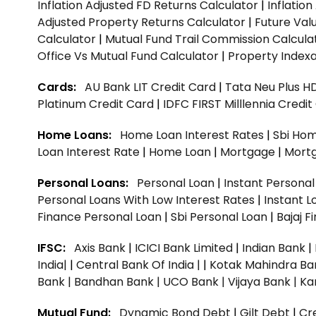
Inflation Adjusted FD Returns Calculator
|
Inflatio
Adjusted Property Returns Calculator
|
Future Val
Calculator
|
Mutual Fund Trail Commission Calcula
Office Vs Mutual Fund Calculator
|
Property Indexa
Cards:
AU Bank LIT Credit Card
|
Tata Neu Plus H
Platinum Credit Card
|
IDFC FIRST Milllennia Credi
Home Loans:
Home Loan Interest Rates
|
Sbi Hom
Loan Interest Rate
|
Home Loan
|
Mortgage
|
Mort
Personal Loans:
Personal Loan
|
Instant Persona
Personal Loans With Low Interest Rates
|
Instant L
Finance Personal Loan
|
Sbi Personal Loan
|
Bajaj 
IFSC:
Axis Bank
|
ICICI Bank Limited
|
Indian Bank
|
India|
|
Central Bank Of India |
|
Kotak Mahindra Ba
Bank |
Bandhan Bank |
UCO Bank |
Vijaya Bank |
Ka
Mutual Fund:
Dynamic Bond Debt
|
Gilt Debt
|
Cre