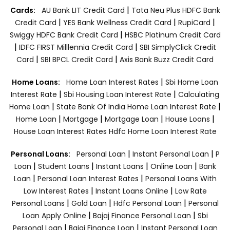
|
Cards:
AU Bank LIT Credit Card
Tata Neu Plus HDFC Bank
|
|
|
Credit Card
YES Bank Wellness Credit Card
RupiCard
|
Swiggy HDFC Bank Credit Card
HSBC Platinum Credit Card
|
|
IDFC FIRST Milllennia Credit Card
SBI SimplyClick Credit
|
|
Card
SBI BPCL Credit Card
Axis Bank Buzz Credit Card
|
Home Loans:
Home Loan Interest Rates
Sbi Home Loan
|
|
Interest Rate
Sbi Housing Loan Interest Rate
Calculating
|
|
Home Loan
State Bank Of India Home Loan Interest Rate
|
|
|
|
Home Loan
Mortgage
Mortgage Loan
House Loans
House Loan Interest Rates
Hdfc Home Loan Interest Rate
|
|
Personal Loans:
Personal Loan
Instant Personal Loan
P
|
|
|
|
Loan
Student Loans
Instant Loans
Online Loan
Bank
|
|
Loan
Personal Loan Interest Rates
Personal Loans With
|
|
Low Interest Rates
Instant Loans Online
Low Rate
|
|
|
Personal Loans
Gold Loan
Hdfc Personal Loan
Personal
|
|
Loan Apply Online
Bajaj Finance Personal Loan
Sbi
|
|
Personal Loan
Bajaj Finance Loan
Instant Personal Loan