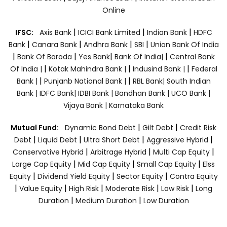
Online
|
|
|
IFSC:
Axis Bank
ICICI Bank Limited
Indian Bank
HDFC
|
|
|
|
Bank
Canara Bank
Andhra Bank
SBI
Union Bank Of India
|
|
|
|
Bank Of Baroda
Yes Bank
Bank Of India|
Central Bank
|
|
|
Of India |
Kotak Mahindra Bank |
Indusind Bank |
Federal
|
|
Bank |
Punjanb National Bank |
RBL Bank|
South Indian
Bank |
IDFC Bank|
IDBI Bank |
Bandhan Bank |
UCO Bank |
Vijaya Bank |
Karnataka Bank
|
|
Mutual Fund:
Dynamic Bond Debt
Gilt Debt
Credit Risk
|
|
|
|
Debt
Liquid Debt
Ultra Short Debt
Aggressive Hybrid
|
|
|
Conservative Hybrid
Arbitrage Hybrid
Multi Cap Equity
|
|
|
Large Cap Equity
Mid Cap Equity
Small Cap Equity
Elss
|
|
|
Equity
Dividend Yield Equity
Sector Equity
Contra Equity
|
|
|
|
|
Value Equity
High Risk
Moderate Risk
Low Risk
Long
|
|
Duration
Medium Duration
Low Duration