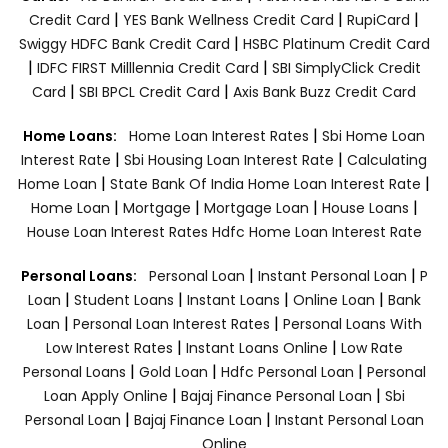
|
|
|
Credit Card
YES Bank Wellness Credit Card
RupiCard
|
Swiggy HDFC Bank Credit Card
HSBC Platinum Credit Card
|
|
IDFC FIRST Milllennia Credit Card
SBI SimplyClick Credit
|
|
Card
SBI BPCL Credit Card
Axis Bank Buzz Credit Card
|
Home Loans:
Home Loan Interest Rates
Sbi Home Loan
|
|
Interest Rate
Sbi Housing Loan Interest Rate
Calculating
|
|
Home Loan
State Bank Of India Home Loan Interest Rate
|
|
|
|
Home Loan
Mortgage
Mortgage Loan
House Loans
House Loan Interest Rates
Hdfc Home Loan Interest Rate
|
|
Personal Loans:
Personal Loan
Instant Personal Loan
P
|
|
|
|
Loan
Student Loans
Instant Loans
Online Loan
Bank
|
|
Loan
Personal Loan Interest Rates
Personal Loans With
|
|
Low Interest Rates
Instant Loans Online
Low Rate
|
|
|
Personal Loans
Gold Loan
Hdfc Personal Loan
Personal
|
|
Loan Apply Online
Bajaj Finance Personal Loan
Sbi
|
|
Personal Loan
Bajaj Finance Loan
Instant Personal Loan
Online