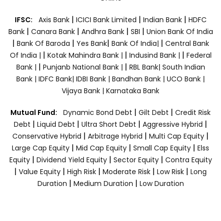
|
|
|
IFSC:
Axis Bank
ICICI Bank Limited
Indian Bank
HDFC
|
|
|
|
Bank
Canara Bank
Andhra Bank
SBI
Union Bank Of India
|
|
|
|
Bank Of Baroda
Yes Bank
Bank Of India|
Central Bank
|
|
|
Of India |
Kotak Mahindra Bank |
Indusind Bank |
Federal
|
|
Bank |
Punjanb National Bank |
RBL Bank|
South Indian
Bank |
IDFC Bank|
IDBI Bank |
Bandhan Bank |
UCO Bank |
Vijaya Bank |
Karnataka Bank
|
|
Mutual Fund:
Dynamic Bond Debt
Gilt Debt
Credit Risk
|
|
|
|
Debt
Liquid Debt
Ultra Short Debt
Aggressive Hybrid
|
|
|
Conservative Hybrid
Arbitrage Hybrid
Multi Cap Equity
|
|
|
Large Cap Equity
Mid Cap Equity
Small Cap Equity
Elss
|
|
|
Equity
Dividend Yield Equity
Sector Equity
Contra Equity
|
|
|
|
|
Value Equity
High Risk
Moderate Risk
Low Risk
Long
|
|
Duration
Medium Duration
Low Duration