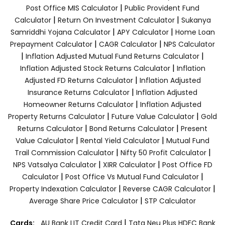
|
Post Office MIS Calculator
Public Provident Fund
|
|
Calculator
Return On Investment Calculator
Sukanya
|
|
Samriddhi Yojana Calculator
APY Calculator
Home Loan
|
|
Prepayment Calculator
CAGR Calculator
NPS Calculator
|
|
Inflation Adjusted Mutual Fund Returns Calculator
|
Inflation Adjusted Stock Returns Calculator
Inflation
|
Adjusted FD Returns Calculator
Inflation Adjusted
|
Insurance Returns Calculator
Inflation Adjusted
|
Homeowner Returns Calculator
Inflation Adjusted
|
|
Property Returns Calculator
Future Value Calculator
Gold
|
|
Returns Calculator
Bond Returns Calculator
Present
|
|
Value Calculator
Rental Yield Calculator
Mutual Fund
|
|
Trail Commission Calculator
Nifty 50 Profit Calculator
|
|
NPS Vatsalya Calculator
XIRR Calculator
Post Office FD
|
|
Calculator
Post Office Vs Mutual Fund Calculator
|
|
Property Indexation Calculator
Reverse CAGR Calculator
|
Average Share Price Calculator
STP Calculator
|
Cards:
AU Bank LIT Credit Card
Tata Neu Plus HDFC Bank