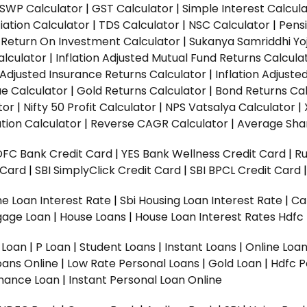
SWP Calculator
|
GST Calculator
|
Simple Interest Calcul
ation Calculator
|
TDS Calculator
|
NSC Calculator
|
Pens
|
Return On Investment Calculator
|
Sukanya Samriddhi Yo
alculator
|
Inflation Adjusted Mutual Fund Returns Calcula
n Adjusted Insurance Returns Calculator
|
Inflation Adjust
ue Calculator
|
Gold Returns Calculator
|
Bond Returns Cal
tor
|
Nifty 50 Profit Calculator
|
NPS Vatsalya Calculator
|
tion Calculator
|
Reverse CAGR Calculator
|
Average Shar
DFC Bank Credit Card
|
YES Bank Wellness Credit Card
|
R
t Card
|
SBI SimplyClick Credit Card
|
SBI BPCL Credit Card
e Loan Interest Rate
|
Sbi Housing Loan Interest Rate
|
Ca
gage Loan
|
House Loans
|
House Loan Interest Rates
Hdfc
l Loan
|
P Loan
|
Student Loans
|
Instant Loans
|
Online Loa
oans Online
|
Low Rate Personal Loans
|
Gold Loan
|
Hdfc P
Finance Loan
|
Instant Personal Loan Online