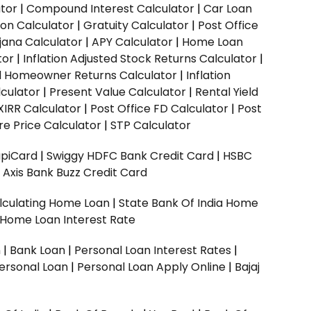
ator
|
Compound Interest Calculator
|
Car Loan
ion Calculator
|
Gratuity Calculator
|
Post Office
jana Calculator
|
APY Calculator
|
Home Loan
tor
|
Inflation Adjusted Stock Returns Calculator
|
ed Homeowner Returns Calculator
|
Inflation
culator
|
Present Value Calculator
|
Rental Yield
XIRR Calculator
|
Post Office FD Calculator
|
Post
e Price Calculator
|
STP Calculator
upiCard
|
Swiggy HDFC Bank Credit Card
|
HSBC
|
Axis Bank Buzz Credit Card
lculating Home Loan
|
State Bank Of India Home
 Home Loan Interest Rate
n
|
Bank Loan
|
Personal Loan Interest Rates
|
ersonal Loan
|
Personal Loan Apply Online
|
Bajaj