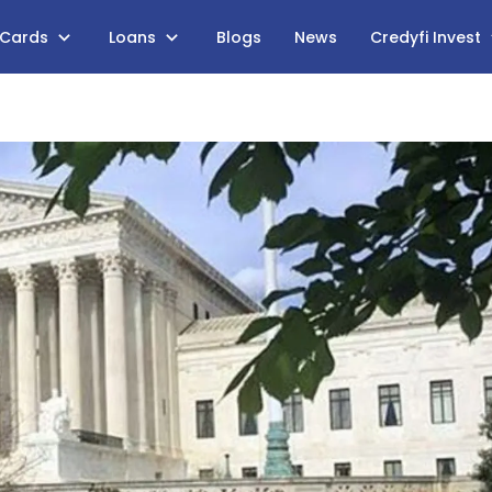
 Cards
Loans
Blogs
News
Credyfi Invest