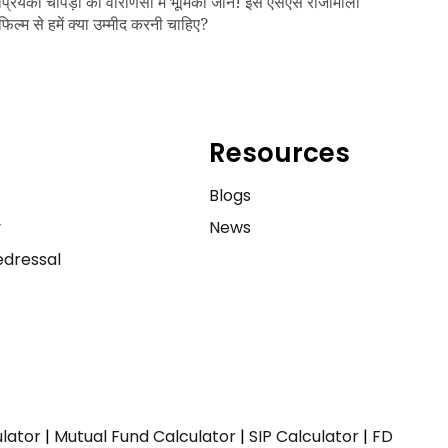
प्रियंका चोपड़ा की वाराणसी में भूमिका जानें! इस एसएस राजामौली
फिल्म से हमें क्या उम्मीद करनी चाहिए?
Resources
e
Blogs
y
News
dressal
ulator
|
Mutual Fund Calculator
|
SIP Calculator
|
FD