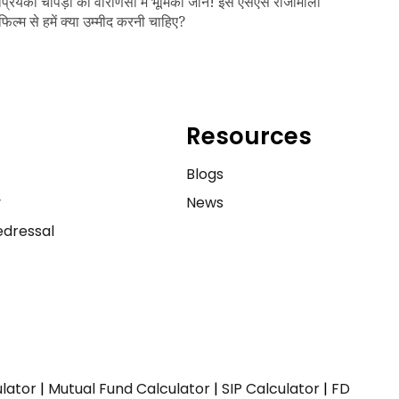
प्रियंका चोपड़ा की वाराणसी में भूमिका जानें! इस एसएस राजामौली
फिल्म से हमें क्या उम्मीद करनी चाहिए?
Resources
e
Blogs
y
News
dressal
ulator
|
Mutual Fund Calculator
|
SIP Calculator
|
FD