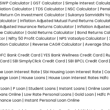
SWP Calculator
|
GST Calculator
|
Simple Interest Calcul
ation Calculator
|
TDS Calculator
|
NSC Calculator
|
Pens
|
Return On Investment Calculator
|
Sukanya Samriddhi Yo
alculator
|
Inflation Adjusted Mutual Fund Returns Calcula
n Adjusted Insurance Returns Calculator
|
Inflation Adjust
ue Calculator
|
Gold Returns Calculator
|
Bond Returns Cal
tor
|
Nifty 50 Profit Calculator
|
NPS Vatsalya Calculator
|
tion Calculator
|
Reverse CAGR Calculator
|
Average Shar
DFC Bank Credit Card
|
YES Bank Wellness Credit Card
|
R
t Card
|
SBI SimplyClick Credit Card
|
SBI BPCL Credit Card
e Loan Interest Rate
|
Sbi Housing Loan Interest Rate
|
Ca
gage Loan
|
House Loans
|
House Loan Interest Rates
Hdfc
l Loan
|
P Loan
|
Student Loans
|
Instant Loans
|
Online Loa
oans Online
|
Low Rate Personal Loans
|
Gold Loan
|
Hdfc P
Finance Loan
|
Instant Personal Loan Online