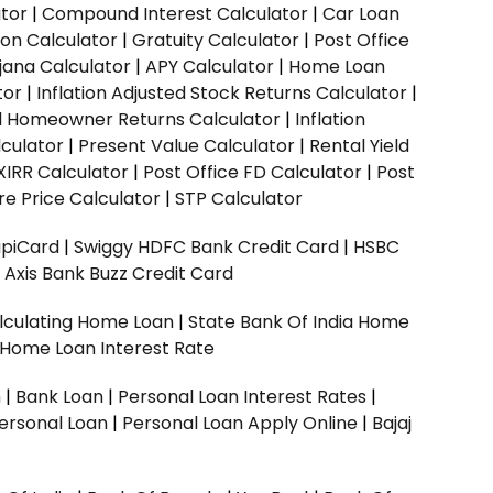
ator
|
Compound Interest Calculator
|
Car Loan
ion Calculator
|
Gratuity Calculator
|
Post Office
jana Calculator
|
APY Calculator
|
Home Loan
tor
|
Inflation Adjusted Stock Returns Calculator
|
ed Homeowner Returns Calculator
|
Inflation
culator
|
Present Value Calculator
|
Rental Yield
XIRR Calculator
|
Post Office FD Calculator
|
Post
e Price Calculator
|
STP Calculator
upiCard
|
Swiggy HDFC Bank Credit Card
|
HSBC
|
Axis Bank Buzz Credit Card
lculating Home Loan
|
State Bank Of India Home
 Home Loan Interest Rate
n
|
Bank Loan
|
Personal Loan Interest Rates
|
ersonal Loan
|
Personal Loan Apply Online
|
Bajaj