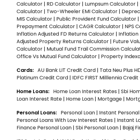
Calculator
|
RD Calculator
|
Lumpsum Calculator
|
Calculator
|
Two-Wheeler EMI Calculator
|
Depreci
MIS Calculator
|
Public Provident Fund Calculator
Prepayment Calculator
|
CAGR Calculator
|
NPS C
Inflation Adjusted FD Returns Calculator
|
Inflatio
Adjusted Property Returns Calculator
|
Future Val
Calculator
|
Mutual Fund Trail Commission Calcula
Office Vs Mutual Fund Calculator
|
Property Indexa
Cards:
AU Bank LIT Credit Card
|
Tata Neu Plus H
Platinum Credit Card
|
IDFC FIRST Milllennia Credi
Home Loans:
Home Loan Interest Rates
|
Sbi Hom
Loan Interest Rate
|
Home Loan
|
Mortgage
|
Mort
Personal Loans:
Personal Loan
|
Instant Persona
Personal Loans With Low Interest Rates
|
Instant L
Finance Personal Loan
|
Sbi Personal Loan
|
Bajaj 