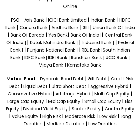
Online
|
|
|
IFSC:
Axis Bank
ICICI Bank Limited
Indian Bank
HDFC
|
|
|
|
Bank
Canara Bank
Andhra Bank
SBI
Union Bank Of India
|
|
|
|
Bank Of Baroda
Yes Bank
Bank Of India|
Central Bank
|
|
|
Of India |
Kotak Mahindra Bank |
Indusind Bank |
Federal
|
|
Bank |
Punjanb National Bank |
RBL Bank|
South Indian
Bank |
IDFC Bank|
IDBI Bank |
Bandhan Bank |
UCO Bank |
Vijaya Bank |
Karnataka Bank
|
|
Mutual Fund:
Dynamic Bond Debt
Gilt Debt
Credit Risk
|
|
|
|
Debt
Liquid Debt
Ultra Short Debt
Aggressive Hybrid
|
|
|
Conservative Hybrid
Arbitrage Hybrid
Multi Cap Equity
|
|
|
Large Cap Equity
Mid Cap Equity
Small Cap Equity
Elss
|
|
|
Equity
Dividend Yield Equity
Sector Equity
Contra Equity
|
|
|
|
|
Value Equity
High Risk
Moderate Risk
Low Risk
Long
|
|
Duration
Medium Duration
Low Duration