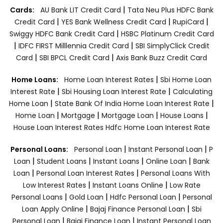
|
Cards:
AU Bank LIT Credit Card
Tata Neu Plus HDFC Bank
|
|
|
Credit Card
YES Bank Wellness Credit Card
RupiCard
|
Swiggy HDFC Bank Credit Card
HSBC Platinum Credit Card
|
|
IDFC FIRST Milllennia Credit Card
SBI SimplyClick Credit
|
|
Card
SBI BPCL Credit Card
Axis Bank Buzz Credit Card
|
Home Loans:
Home Loan Interest Rates
Sbi Home Loan
|
|
Interest Rate
Sbi Housing Loan Interest Rate
Calculating
|
|
Home Loan
State Bank Of India Home Loan Interest Rate
|
|
|
|
Home Loan
Mortgage
Mortgage Loan
House Loans
House Loan Interest Rates
Hdfc Home Loan Interest Rate
|
|
Personal Loans:
Personal Loan
Instant Personal Loan
P
|
|
|
|
Loan
Student Loans
Instant Loans
Online Loan
Bank
|
|
Loan
Personal Loan Interest Rates
Personal Loans With
|
|
Low Interest Rates
Instant Loans Online
Low Rate
|
|
|
Personal Loans
Gold Loan
Hdfc Personal Loan
Personal
|
|
Loan Apply Online
Bajaj Finance Personal Loan
Sbi
|
|
Personal Loan
Bajaj Finance Loan
Instant Personal Loan