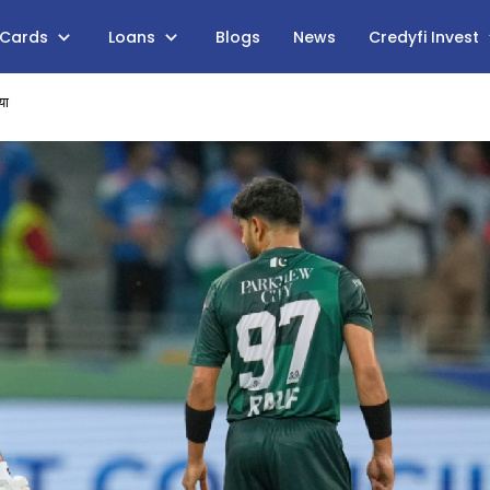
 Cards
Loans
Blogs
News
Credyfi Invest
या