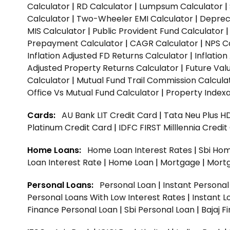
Calculator
|
RD Calculator
|
Lumpsum Calculator
|
Calculator
|
Two-Wheeler EMI Calculator
|
Depreci
MIS Calculator
|
Public Provident Fund Calculator
Prepayment Calculator
|
CAGR Calculator
|
NPS C
Inflation Adjusted FD Returns Calculator
|
Inflatio
Adjusted Property Returns Calculator
|
Future Val
Calculator
|
Mutual Fund Trail Commission Calcula
Office Vs Mutual Fund Calculator
|
Property Indexa
Cards:
AU Bank LIT Credit Card
|
Tata Neu Plus H
Platinum Credit Card
|
IDFC FIRST Milllennia Credi
Home Loans:
Home Loan Interest Rates
|
Sbi Hom
Loan Interest Rate
|
Home Loan
|
Mortgage
|
Mort
Personal Loans:
Personal Loan
|
Instant Persona
Personal Loans With Low Interest Rates
|
Instant L
Finance Personal Loan
|
Sbi Personal Loan
|
Bajaj 