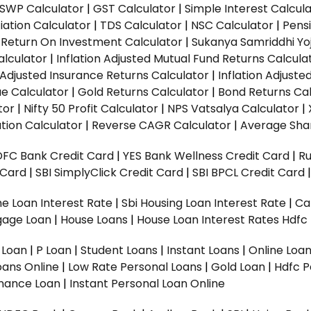
SWP Calculator
|
GST Calculator
|
Simple Interest Calcul
ation Calculator
|
TDS Calculator
|
NSC Calculator
|
Pens
|
Return On Investment Calculator
|
Sukanya Samriddhi Yo
alculator
|
Inflation Adjusted Mutual Fund Returns Calcula
n Adjusted Insurance Returns Calculator
|
Inflation Adjust
ue Calculator
|
Gold Returns Calculator
|
Bond Returns Cal
tor
|
Nifty 50 Profit Calculator
|
NPS Vatsalya Calculator
|
tion Calculator
|
Reverse CAGR Calculator
|
Average Shar
DFC Bank Credit Card
|
YES Bank Wellness Credit Card
|
R
t Card
|
SBI SimplyClick Credit Card
|
SBI BPCL Credit Card
e Loan Interest Rate
|
Sbi Housing Loan Interest Rate
|
Ca
gage Loan
|
House Loans
|
House Loan Interest Rates
Hdfc
l Loan
|
P Loan
|
Student Loans
|
Instant Loans
|
Online Loa
oans Online
|
Low Rate Personal Loans
|
Gold Loan
|
Hdfc P
Finance Loan
|
Instant Personal Loan Online