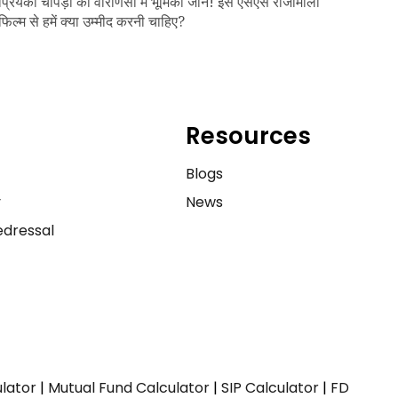
प्रियंका चोपड़ा की वाराणसी में भूमिका जानें! इस एसएस राजामौली
फिल्म से हमें क्या उम्मीद करनी चाहिए?
Resources
e
Blogs
y
News
dressal
ulator
|
Mutual Fund Calculator
|
SIP Calculator
|
FD