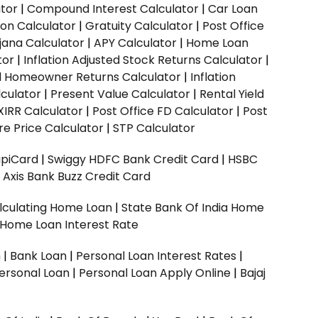
ator
|
Compound Interest Calculator
|
Car Loan
ion Calculator
|
Gratuity Calculator
|
Post Office
jana Calculator
|
APY Calculator
|
Home Loan
tor
|
Inflation Adjusted Stock Returns Calculator
|
ed Homeowner Returns Calculator
|
Inflation
culator
|
Present Value Calculator
|
Rental Yield
XIRR Calculator
|
Post Office FD Calculator
|
Post
e Price Calculator
|
STP Calculator
upiCard
|
Swiggy HDFC Bank Credit Card
|
HSBC
|
Axis Bank Buzz Credit Card
lculating Home Loan
|
State Bank Of India Home
 Home Loan Interest Rate
n
|
Bank Loan
|
Personal Loan Interest Rates
|
ersonal Loan
|
Personal Loan Apply Online
|
Bajaj