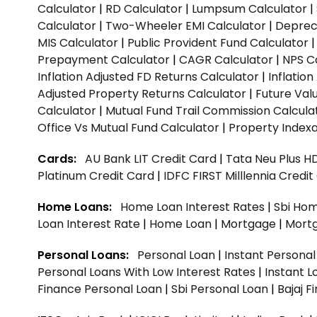
Calculator
|
RD Calculator
|
Lumpsum Calculator
|
Calculator
|
Two-Wheeler EMI Calculator
|
Depreci
MIS Calculator
|
Public Provident Fund Calculator
Prepayment Calculator
|
CAGR Calculator
|
NPS C
Inflation Adjusted FD Returns Calculator
|
Inflatio
Adjusted Property Returns Calculator
|
Future Val
Calculator
|
Mutual Fund Trail Commission Calcula
Office Vs Mutual Fund Calculator
|
Property Indexa
Cards:
AU Bank LIT Credit Card
|
Tata Neu Plus H
Platinum Credit Card
|
IDFC FIRST Milllennia Credi
Home Loans:
Home Loan Interest Rates
|
Sbi Hom
Loan Interest Rate
|
Home Loan
|
Mortgage
|
Mort
Personal Loans:
Personal Loan
|
Instant Persona
Personal Loans With Low Interest Rates
|
Instant L
Finance Personal Loan
|
Sbi Personal Loan
|
Bajaj 