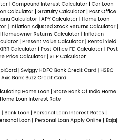
ator
|
Compound Interest Calculator
|
Car Loan
ion Calculator
|
Gratuity Calculator
|
Post Office
jana Calculator
|
APY Calculator
|
Home Loan
tor
|
Inflation Adjusted Stock Returns Calculator
|
ed Homeowner Returns Calculator
|
Inflation
culator
|
Present Value Calculator
|
Rental Yield
XIRR Calculator
|
Post Office FD Calculator
|
Post
e Price Calculator
|
STP Calculator
upiCard
|
Swiggy HDFC Bank Credit Card
|
HSBC
|
Axis Bank Buzz Credit Card
lculating Home Loan
|
State Bank Of India Home
 Home Loan Interest Rate
n
|
Bank Loan
|
Personal Loan Interest Rates
|
ersonal Loan
|
Personal Loan Apply Online
|
Bajaj