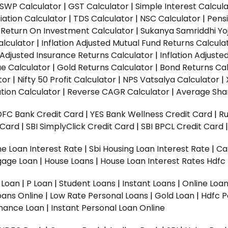
SWP Calculator
|
GST Calculator
|
Simple Interest Calcul
ation Calculator
|
TDS Calculator
|
NSC Calculator
|
Pens
|
Return On Investment Calculator
|
Sukanya Samriddhi Yo
alculator
|
Inflation Adjusted Mutual Fund Returns Calcula
n Adjusted Insurance Returns Calculator
|
Inflation Adjust
ue Calculator
|
Gold Returns Calculator
|
Bond Returns Cal
tor
|
Nifty 50 Profit Calculator
|
NPS Vatsalya Calculator
|
tion Calculator
|
Reverse CAGR Calculator
|
Average Shar
DFC Bank Credit Card
|
YES Bank Wellness Credit Card
|
R
t Card
|
SBI SimplyClick Credit Card
|
SBI BPCL Credit Card
e Loan Interest Rate
|
Sbi Housing Loan Interest Rate
|
Ca
gage Loan
|
House Loans
|
House Loan Interest Rates
Hdfc
l Loan
|
P Loan
|
Student Loans
|
Instant Loans
|
Online Loa
oans Online
|
Low Rate Personal Loans
|
Gold Loan
|
Hdfc P
Finance Loan
|
Instant Personal Loan Online