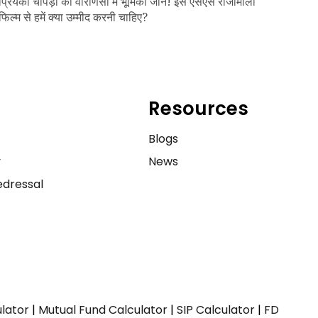
प्रियंका चोपड़ा की वाराणसी में भूमिका जानें! इस एसएस राजामौली
फिल्म से हमें क्या उम्मीद करनी चाहिए?
Resources
e
Blogs
y
News
dressal
ulator
|
Mutual Fund Calculator
|
SIP Calculator
|
FD