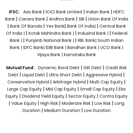
|
|
|
IFSC:
Axis Bank
ICICI Bank Limited
Indian Bank
HDFC
|
|
|
|
Bank
Canara Bank
Andhra Bank
SBI
Union Bank Of India
|
|
|
|
Bank Of Baroda
Yes Bank
Bank Of India|
Central Bank
|
|
|
Of India |
Kotak Mahindra Bank |
Indusind Bank |
Federal
|
|
Bank |
Punjanb National Bank |
RBL Bank|
South Indian
Bank |
IDFC Bank|
IDBI Bank |
Bandhan Bank |
UCO Bank |
Vijaya Bank |
Karnataka Bank
|
|
Mutual Fund:
Dynamic Bond Debt
Gilt Debt
Credit Risk
|
|
|
|
Debt
Liquid Debt
Ultra Short Debt
Aggressive Hybrid
|
|
|
Conservative Hybrid
Arbitrage Hybrid
Multi Cap Equity
|
|
|
Large Cap Equity
Mid Cap Equity
Small Cap Equity
Elss
|
|
|
Equity
Dividend Yield Equity
Sector Equity
Contra Equity
|
|
|
|
|
Value Equity
High Risk
Moderate Risk
Low Risk
Long
|
|
Duration
Medium Duration
Low Duration