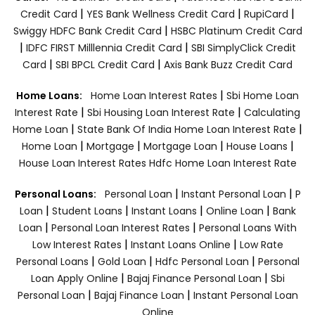
|
|
|
Credit Card
YES Bank Wellness Credit Card
RupiCard
|
Swiggy HDFC Bank Credit Card
HSBC Platinum Credit Card
|
|
IDFC FIRST Milllennia Credit Card
SBI SimplyClick Credit
|
|
Card
SBI BPCL Credit Card
Axis Bank Buzz Credit Card
|
Home Loans:
Home Loan Interest Rates
Sbi Home Loan
|
|
Interest Rate
Sbi Housing Loan Interest Rate
Calculating
|
|
Home Loan
State Bank Of India Home Loan Interest Rate
|
|
|
|
Home Loan
Mortgage
Mortgage Loan
House Loans
House Loan Interest Rates
Hdfc Home Loan Interest Rate
|
|
Personal Loans:
Personal Loan
Instant Personal Loan
P
|
|
|
|
Loan
Student Loans
Instant Loans
Online Loan
Bank
|
|
Loan
Personal Loan Interest Rates
Personal Loans With
|
|
Low Interest Rates
Instant Loans Online
Low Rate
|
|
|
Personal Loans
Gold Loan
Hdfc Personal Loan
Personal
|
|
Loan Apply Online
Bajaj Finance Personal Loan
Sbi
|
|
Personal Loan
Bajaj Finance Loan
Instant Personal Loan
Online