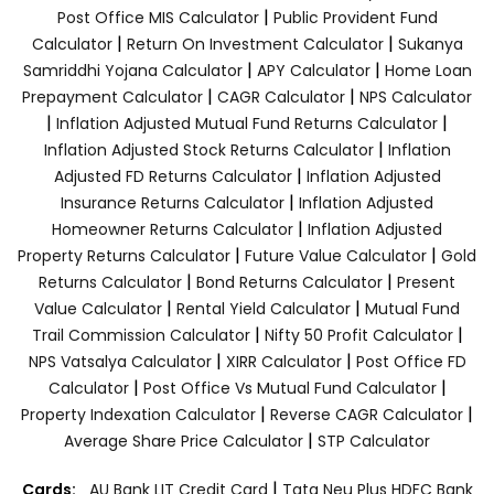
|
Post Office MIS Calculator
Public Provident Fund
|
|
Calculator
Return On Investment Calculator
Sukanya
|
|
Samriddhi Yojana Calculator
APY Calculator
Home Loan
|
|
Prepayment Calculator
CAGR Calculator
NPS Calculator
|
|
Inflation Adjusted Mutual Fund Returns Calculator
|
Inflation Adjusted Stock Returns Calculator
Inflation
|
Adjusted FD Returns Calculator
Inflation Adjusted
|
Insurance Returns Calculator
Inflation Adjusted
|
Homeowner Returns Calculator
Inflation Adjusted
|
|
Property Returns Calculator
Future Value Calculator
Gold
|
|
Returns Calculator
Bond Returns Calculator
Present
|
|
Value Calculator
Rental Yield Calculator
Mutual Fund
|
|
Trail Commission Calculator
Nifty 50 Profit Calculator
|
|
NPS Vatsalya Calculator
XIRR Calculator
Post Office FD
|
|
Calculator
Post Office Vs Mutual Fund Calculator
|
|
Property Indexation Calculator
Reverse CAGR Calculator
|
Average Share Price Calculator
STP Calculator
|
Cards:
AU Bank LIT Credit Card
Tata Neu Plus HDFC Bank