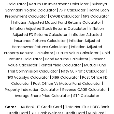
|
|
Calculator
Return On Investment Calculator
Sukanya
|
|
Samriddhi Yojana Calculator
APY Calculator
Home Loan
|
|
Prepayment Calculator
CAGR Calculator
NPS Calculator
|
|
Inflation Adjusted Mutual Fund Returns Calculator
|
Inflation Adjusted Stock Returns Calculator
Inflation
|
Adjusted FD Returns Calculator
Inflation Adjusted
|
Insurance Returns Calculator
Inflation Adjusted
|
Homeowner Returns Calculator
Inflation Adjusted
|
|
Property Returns Calculator
Future Value Calculator
Gold
|
|
Returns Calculator
Bond Returns Calculator
Present
|
|
Value Calculator
Rental Yield Calculator
Mutual Fund
|
|
Trail Commission Calculator
Nifty 50 Profit Calculator
|
|
NPS Vatsalya Calculator
XIRR Calculator
Post Office FD
|
|
Calculator
Post Office Vs Mutual Fund Calculator
|
|
Property Indexation Calculator
Reverse CAGR Calculator
|
Average Share Price Calculator
STP Calculator
|
Cards:
AU Bank LIT Credit Card
Tata Neu Plus HDFC Bank
|
|
|
Credit Card
YES Bank Wellness Credit Card
RupiCard