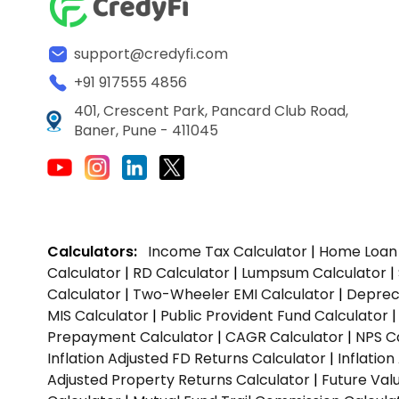
support@credyfi.com
+91 917555 4856
401, Crescent Park, Pancard Club Road,
Baner, Pune - 411045
Calculators:
Income Tax Calculator
|
Home Loan 
Calculator
|
RD Calculator
|
Lumpsum Calculator
|
Calculator
|
Two-Wheeler EMI Calculator
|
Depreci
MIS Calculator
|
Public Provident Fund Calculator
Prepayment Calculator
|
CAGR Calculator
|
NPS C
Inflation Adjusted FD Returns Calculator
|
Inflatio
Adjusted Property Returns Calculator
|
Future Val