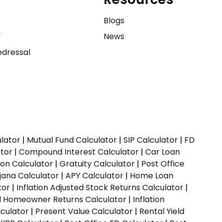
e
Blogs
y
News
dressal
ulator
|
Mutual Fund Calculator
|
SIP Calculator
|
FD
ator
|
Compound Interest Calculator
|
Car Loan
ion Calculator
|
Gratuity Calculator
|
Post Office
jana Calculator
|
APY Calculator
|
Home Loan
tor
|
Inflation Adjusted Stock Returns Calculator
|
ed Homeowner Returns Calculator
|
Inflation
culator
|
Present Value Calculator
|
Rental Yield