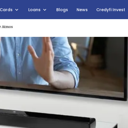
 Cards
Loans
Blogs
News
Credyfi Invest
y Atmos