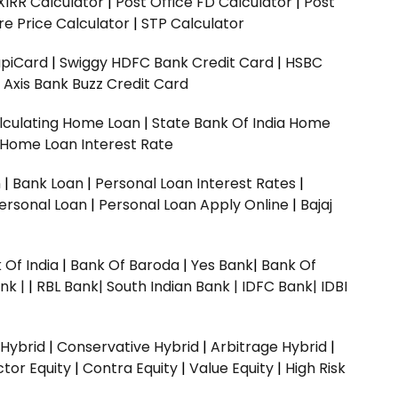
XIRR Calculator
|
Post Office FD Calculator
|
Post
e Price Calculator
|
STP Calculator
upiCard
|
Swiggy HDFC Bank Credit Card
|
HSBC
|
Axis Bank Buzz Credit Card
lculating Home Loan
|
State Bank Of India Home
 Home Loan Interest Rate
n
|
Bank Loan
|
Personal Loan Interest Rates
|
ersonal Loan
|
Personal Loan Apply Online
|
Bajaj
 Of India
|
Bank Of Baroda
|
Yes Bank
|
Bank Of
nk |
|
RBL Bank|
South Indian Bank |
IDFC Bank|
IDBI
 Hybrid
|
Conservative Hybrid
|
Arbitrage Hybrid
|
ctor Equity
|
Contra Equity
|
Value Equity
|
High Risk