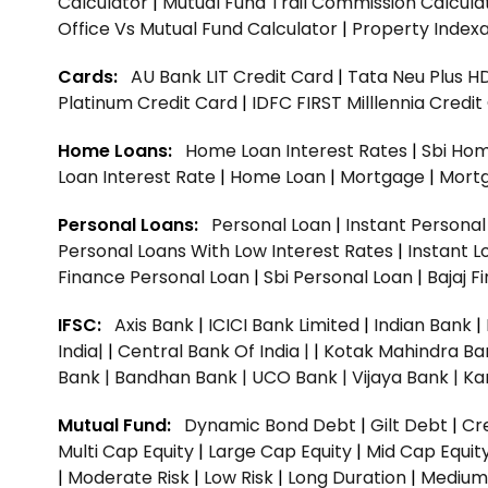
Calculator
|
Mutual Fund Trail Commission Calcula
Office Vs Mutual Fund Calculator
|
Property Indexa
Cards:
AU Bank LIT Credit Card
|
Tata Neu Plus H
Platinum Credit Card
|
IDFC FIRST Milllennia Credi
Home Loans:
Home Loan Interest Rates
|
Sbi Hom
Loan Interest Rate
|
Home Loan
|
Mortgage
|
Mort
Personal Loans:
Personal Loan
|
Instant Persona
Personal Loans With Low Interest Rates
|
Instant L
Finance Personal Loan
|
Sbi Personal Loan
|
Bajaj 
IFSC:
Axis Bank
|
ICICI Bank Limited
|
Indian Bank
|
India|
|
Central Bank Of India |
|
Kotak Mahindra Ba
Bank |
Bandhan Bank |
UCO Bank |
Vijaya Bank |
Ka
Mutual Fund:
Dynamic Bond Debt
|
Gilt Debt
|
Cre
Multi Cap Equity
|
Large Cap Equity
|
Mid Cap Equit
|
Moderate Risk
|
Low Risk
|
Long Duration
|
Medium