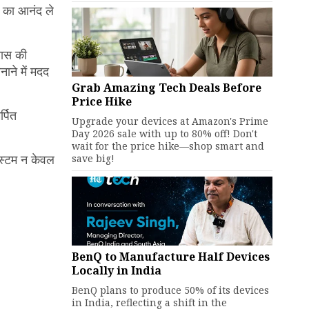
ं का आनंद ले
बास की
ाने में मदद
Grab Amazing Tech Deals Before
Price Hike
्पित
Upgrade your devices at Amazon's Prime
Day 2026 sale with up to 80% off! Don't
wait for the price hike—shop smart and
सिस्टम न केवल
save big!
BenQ to Manufacture Half Devices
Locally in India
BenQ plans to produce 50% of its devices
in India, reflecting a shift in the