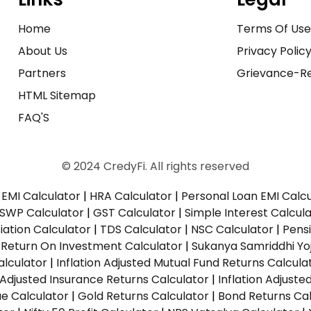
Home
Terms Of Us
About Us
Privacy Polic
Partners
Grievance-Re
HTML Sitemap
FAQ'S
© 2024 CredyFi. All rights reserved
EMI Calculator
|
HRA Calculator
|
Personal Loan EMI Calc
SWP Calculator
|
GST Calculator
|
Simple Interest Calcul
ation Calculator
|
TDS Calculator
|
NSC Calculator
|
Pens
|
Return On Investment Calculator
|
Sukanya Samriddhi Yo
alculator
|
Inflation Adjusted Mutual Fund Returns Calcula
n Adjusted Insurance Returns Calculator
|
Inflation Adjust
ue Calculator
|
Gold Returns Calculator
|
Bond Returns Cal