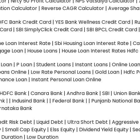
tor
|
Nifty 50 Profit Calculator
|
NPS Vatsalya Calculator
|
tion Calculator
|
Reverse CAGR Calculator
|
Average Shar
DFC Bank Credit Card
|
YES Bank Wellness Credit Card
|
R
t Card
|
SBI SimplyClick Credit Card
|
SBI BPCL Credit Card
e Loan Interest Rate
|
Sbi Housing Loan Interest Rate
|
Ca
gage Loan
|
House Loans
|
House Loan Interest Rates
Hdfc
l Loan
|
P Loan
|
Student Loans
|
Instant Loans
|
Online Loa
oans Online
|
Low Rate Personal Loans
|
Gold Loan
|
Hdfc P
Finance Loan
|
Instant Personal Loan Online
HDFC Bank
|
Canara Bank
|
Andhra Bank
|
SBI
|
Union Bank
nk |
|
Indusind Bank |
|
Federal Bank |
|
Punjanb National Ba
rnataka Bank
dit Risk Debt
|
Liquid Debt
|
Ultra Short Debt
|
Aggressive
y
|
Small Cap Equity
|
Elss Equity
|
Dividend Yield Equity
|
Se
 Duration
|
Low Duration