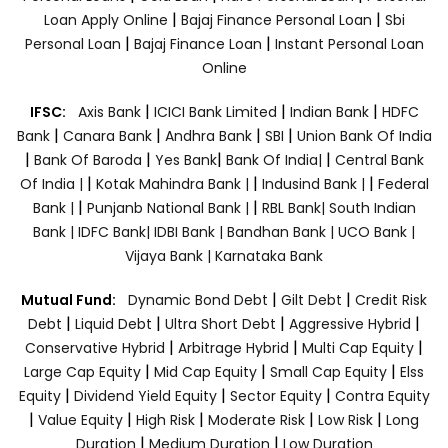
|
|
Loan Apply Online
Bajaj Finance Personal Loan
Sbi
|
|
Personal Loan
Bajaj Finance Loan
Instant Personal Loan
Online
|
|
|
IFSC:
Axis Bank
ICICI Bank Limited
Indian Bank
HDFC
|
|
|
|
Bank
Canara Bank
Andhra Bank
SBI
Union Bank Of India
|
|
|
|
Bank Of Baroda
Yes Bank
Bank Of India|
Central Bank
|
|
|
Of India |
Kotak Mahindra Bank |
Indusind Bank |
Federal
|
|
Bank |
Punjanb National Bank |
RBL Bank|
South Indian
Bank |
IDFC Bank|
IDBI Bank |
Bandhan Bank |
UCO Bank |
Vijaya Bank |
Karnataka Bank
|
|
Mutual Fund:
Dynamic Bond Debt
Gilt Debt
Credit Risk
|
|
|
|
Debt
Liquid Debt
Ultra Short Debt
Aggressive Hybrid
|
|
|
Conservative Hybrid
Arbitrage Hybrid
Multi Cap Equity
|
|
|
Large Cap Equity
Mid Cap Equity
Small Cap Equity
Elss
|
|
|
Equity
Dividend Yield Equity
Sector Equity
Contra Equity
|
|
|
|
|
Value Equity
High Risk
Moderate Risk
Low Risk
Long
|
|
Duration
Medium Duration
Low Duration