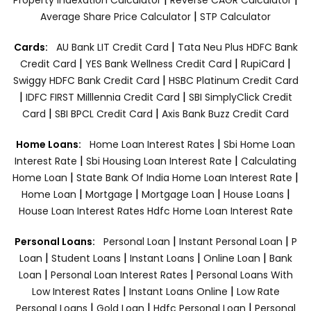
|
Average Share Price Calculator
STP Calculator
|
Cards:
AU Bank LIT Credit Card
Tata Neu Plus HDFC Bank
|
|
|
Credit Card
YES Bank Wellness Credit Card
RupiCard
|
Swiggy HDFC Bank Credit Card
HSBC Platinum Credit Card
|
|
IDFC FIRST Milllennia Credit Card
SBI SimplyClick Credit
|
|
Card
SBI BPCL Credit Card
Axis Bank Buzz Credit Card
|
Home Loans:
Home Loan Interest Rates
Sbi Home Loan
|
|
Interest Rate
Sbi Housing Loan Interest Rate
Calculating
|
|
Home Loan
State Bank Of India Home Loan Interest Rate
|
|
|
|
Home Loan
Mortgage
Mortgage Loan
House Loans
House Loan Interest Rates
Hdfc Home Loan Interest Rate
|
|
Personal Loans:
Personal Loan
Instant Personal Loan
P
|
|
|
|
Loan
Student Loans
Instant Loans
Online Loan
Bank
|
|
Loan
Personal Loan Interest Rates
Personal Loans With
|
|
Low Interest Rates
Instant Loans Online
Low Rate
|
|
|
Personal Loans
Gold Loan
Hdfc Personal Loan
Personal