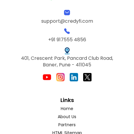
support@credyfi.com
+91 917555 4856
401, Crescent Park, Pancard Club Road,
Baner, Pune - 411045
Links
Home
About Us
Partners
HTML Sitemap