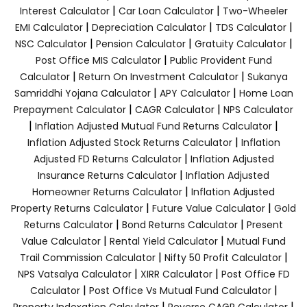
|
|
Interest Calculator
Car Loan Calculator
Two-Wheeler
|
|
|
EMI Calculator
Depreciation Calculator
TDS Calculator
|
|
|
NSC Calculator
Pension Calculator
Gratuity Calculator
|
Post Office MIS Calculator
Public Provident Fund
|
|
Calculator
Return On Investment Calculator
Sukanya
|
|
Samriddhi Yojana Calculator
APY Calculator
Home Loan
|
|
Prepayment Calculator
CAGR Calculator
NPS Calculator
|
|
Inflation Adjusted Mutual Fund Returns Calculator
|
Inflation Adjusted Stock Returns Calculator
Inflation
|
Adjusted FD Returns Calculator
Inflation Adjusted
|
Insurance Returns Calculator
Inflation Adjusted
|
Homeowner Returns Calculator
Inflation Adjusted
|
|
Property Returns Calculator
Future Value Calculator
Gold
|
|
Returns Calculator
Bond Returns Calculator
Present
|
|
Value Calculator
Rental Yield Calculator
Mutual Fund
|
|
Trail Commission Calculator
Nifty 50 Profit Calculator
|
|
NPS Vatsalya Calculator
XIRR Calculator
Post Office FD
|
|
Calculator
Post Office Vs Mutual Fund Calculator
|
|
Property Indexation Calculator
Reverse CAGR Calculator