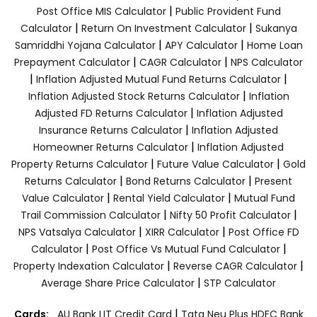
|
Post Office MIS Calculator
Public Provident Fund
|
|
Calculator
Return On Investment Calculator
Sukanya
|
|
Samriddhi Yojana Calculator
APY Calculator
Home Loan
|
|
Prepayment Calculator
CAGR Calculator
NPS Calculator
|
|
Inflation Adjusted Mutual Fund Returns Calculator
|
Inflation Adjusted Stock Returns Calculator
Inflation
|
Adjusted FD Returns Calculator
Inflation Adjusted
|
Insurance Returns Calculator
Inflation Adjusted
|
Homeowner Returns Calculator
Inflation Adjusted
|
|
Property Returns Calculator
Future Value Calculator
Gold
|
|
Returns Calculator
Bond Returns Calculator
Present
|
|
Value Calculator
Rental Yield Calculator
Mutual Fund
|
|
Trail Commission Calculator
Nifty 50 Profit Calculator
|
|
NPS Vatsalya Calculator
XIRR Calculator
Post Office FD
|
|
Calculator
Post Office Vs Mutual Fund Calculator
|
|
Property Indexation Calculator
Reverse CAGR Calculator
|
Average Share Price Calculator
STP Calculator
|
Cards:
AU Bank LIT Credit Card
Tata Neu Plus HDFC Bank