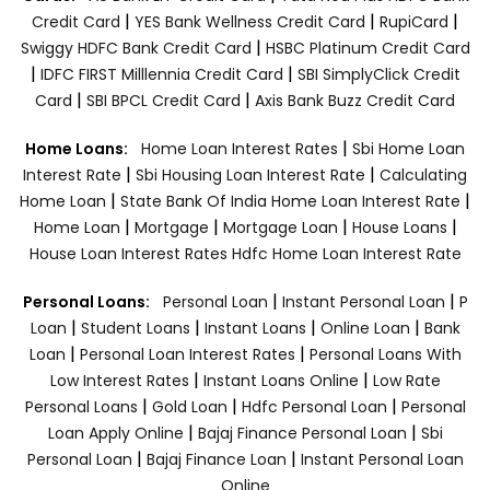
|
|
|
Credit Card
YES Bank Wellness Credit Card
RupiCard
|
Swiggy HDFC Bank Credit Card
HSBC Platinum Credit Card
|
|
IDFC FIRST Milllennia Credit Card
SBI SimplyClick Credit
|
|
Card
SBI BPCL Credit Card
Axis Bank Buzz Credit Card
|
Home Loans:
Home Loan Interest Rates
Sbi Home Loan
|
|
Interest Rate
Sbi Housing Loan Interest Rate
Calculating
|
|
Home Loan
State Bank Of India Home Loan Interest Rate
|
|
|
|
Home Loan
Mortgage
Mortgage Loan
House Loans
House Loan Interest Rates
Hdfc Home Loan Interest Rate
|
|
Personal Loans:
Personal Loan
Instant Personal Loan
P
|
|
|
|
Loan
Student Loans
Instant Loans
Online Loan
Bank
|
|
Loan
Personal Loan Interest Rates
Personal Loans With
|
|
Low Interest Rates
Instant Loans Online
Low Rate
|
|
|
Personal Loans
Gold Loan
Hdfc Personal Loan
Personal
|
|
Loan Apply Online
Bajaj Finance Personal Loan
Sbi
|
|
Personal Loan
Bajaj Finance Loan
Instant Personal Loan
Online