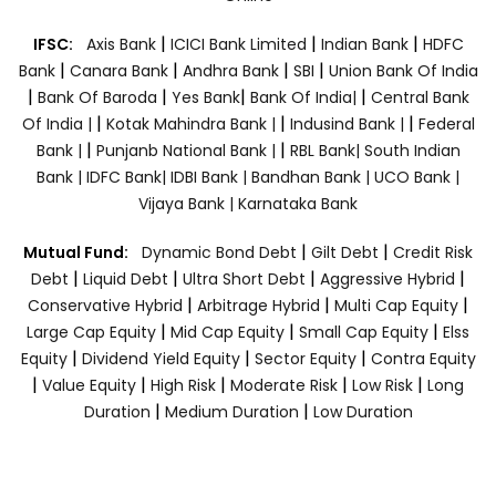
|
|
|
IFSC:
Axis Bank
ICICI Bank Limited
Indian Bank
HDFC
|
|
|
|
Bank
Canara Bank
Andhra Bank
SBI
Union Bank Of India
|
|
|
|
Bank Of Baroda
Yes Bank
Bank Of India|
Central Bank
|
|
|
Of India |
Kotak Mahindra Bank |
Indusind Bank |
Federal
|
|
Bank |
Punjanb National Bank |
RBL Bank|
South Indian
Bank |
IDFC Bank|
IDBI Bank |
Bandhan Bank |
UCO Bank |
Vijaya Bank |
Karnataka Bank
|
|
Mutual Fund:
Dynamic Bond Debt
Gilt Debt
Credit Risk
|
|
|
|
Debt
Liquid Debt
Ultra Short Debt
Aggressive Hybrid
|
|
|
Conservative Hybrid
Arbitrage Hybrid
Multi Cap Equity
|
|
|
Large Cap Equity
Mid Cap Equity
Small Cap Equity
Elss
|
|
|
Equity
Dividend Yield Equity
Sector Equity
Contra Equity
|
|
|
|
|
Value Equity
High Risk
Moderate Risk
Low Risk
Long
|
|
Duration
Medium Duration
Low Duration